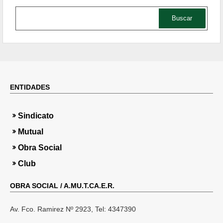
ENTIDADES
i
Sindicato
i
Mutual
Obra Social
Club
l
OBRA SOCIAL / A.MU.T.CA.E.R.
t
Av. Fco. Ramirez Nº 2923, Tel: 4347390