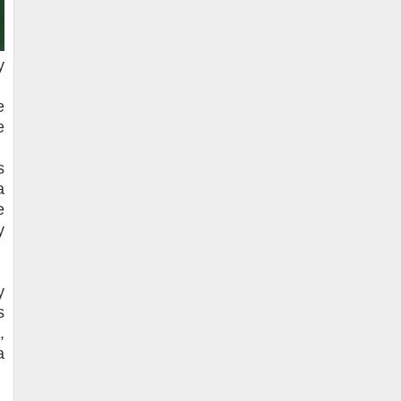
y
e
e
s
a
e
y
y
s
,
a