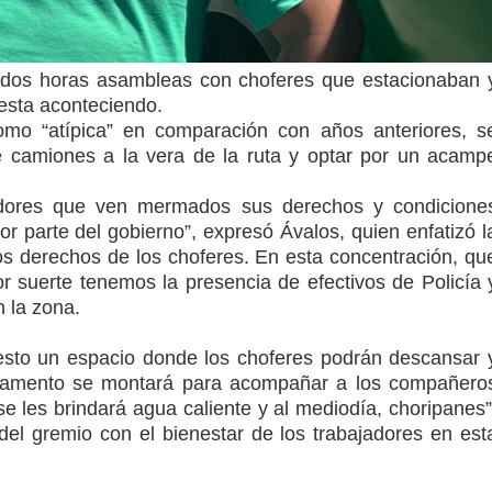
 dos horas asambleas con choferes que estacionaban 
esta aconteciendo.
omo “atípica” en comparación con años anteriores, s
 de camiones a la vera de la ruta y optar por un acamp
.
adores que ven mermados sus derechos y condicione
or parte del gobierno”, expresó Ávalos, quien enfatizó l
os derechos de los choferes. En esta concentración, qu
por suerte tenemos la presencia de efectivos de Policía 
 la zona.
uesto un espacio donde los choferes podrán descansar 
campamento se montará para acompañar a los compañero
se les brindará agua caliente y al mediodía, choripanes”
el gremio con el bienestar de los trabajadores en est