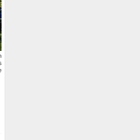
n
s
e