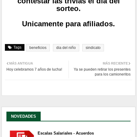
contestar las trivias el día del
sorteo.
Unicamente para afiliados.
Tags
beneficios
dia del niño
sindicato
MÁS ANTIGUA
MÁS RECIENTE
Hoy celebramos 7 años de lucha!
Ya se pueden retirar los presentes
para los camioneritos
NOVEDADES
Escalas Salariales - Acuerdos