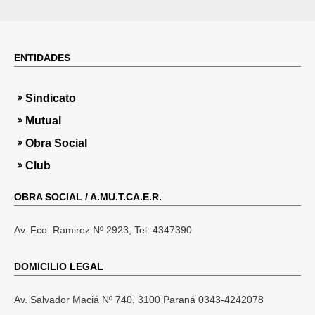
ENTIDADES
i
Sindicato
i
Mutual
Obra Social
Club
l
OBRA SOCIAL / A.MU.T.CA.E.R.
t
Av. Fco. Ramirez Nº 2923, Tel: 4347390
DOMICILIO LEGAL
Av. Salvador Maciá Nº 740, 3100 Paraná 0343-4242078