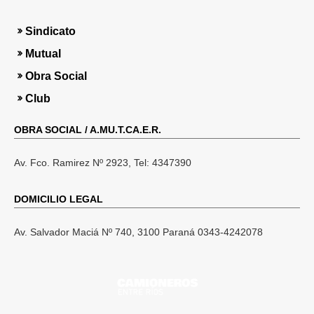
i
Sindicato
i
Mutual
Obra Social
Club
l
OBRA SOCIAL / A.MU.T.CA.E.R.
t
Av. Fco. Ramirez Nº 2923, Tel: 4347390
DOMICILIO LEGAL
Av. Salvador Maciá Nº 740, 3100 Paraná 0343-4242078