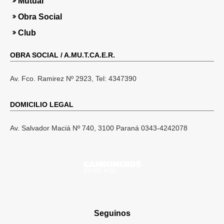
Mutual
Obra Social
Club
l
OBRA SOCIAL / A.MU.T.CA.E.R.
t
Av. Fco. Ramirez Nº 2923, Tel: 4347390
DOMICILIO LEGAL
Av. Salvador Maciá Nº 740, 3100 Paraná 0343-4242078
Seguinos