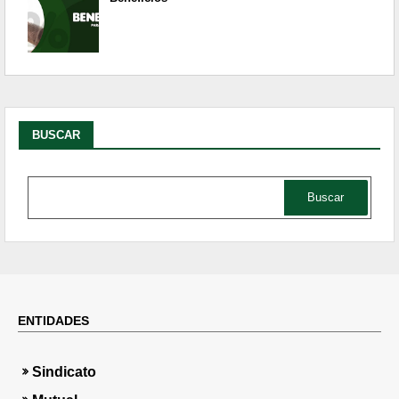
BUSCAR
ENTIDADES
i
Sindicato
i